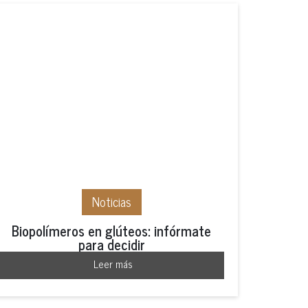
Noticias
Biopolímeros en glúteos: infórmate
para decidir
Leer más