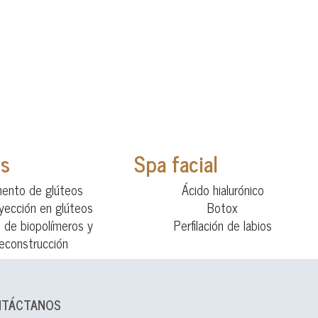
os
Spa facial
ento de glúteos
Ácido hialurónico
nyección en glúteos
Botox
o de biopolímeros y
Perfilación de labios
reconstrucción
NTÁCTANOS