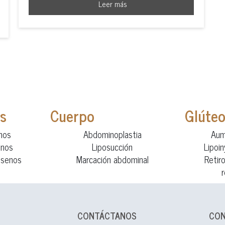
Leer más
s
Cuerpo
Glúte
nos
Abdominoplastia
Aum
enos
Liposucción
Lipoi
 senos
Marcación abdominal
Retir
CONTÁCTANOS
CO