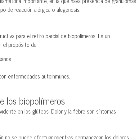
flamatoria importante, en la que haya presencia de granulomas
po de reacción alérgica o alogenosis.
uctiva para el retiro parcial de biopolímeros. Es un
n el propósito de:
sanos.
s con enfermedades autoinmunes.
e los biopolímeros
idente en los glúteos. Dolor y la fiebre son síntomas
ción no se puede efectuar mientras permanezcan los dolores.