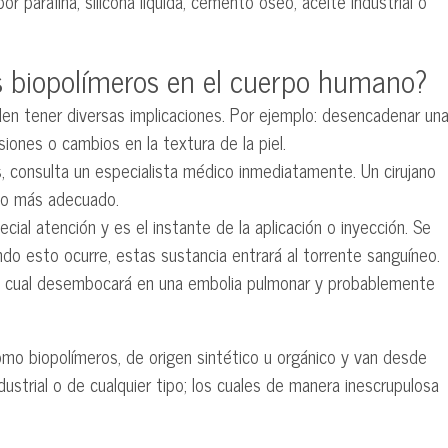
parafina, silicona líquida, cemento óseo, aceite industrial o
os biopolímeros en el cuerpo humano?
en tener diversas implicaciones. Por ejemplo: desencadenar un
lesiones o cambios en la textura de la piel.
s, consulta un especialista médico inmediatamente. Un cirujano
nto más adecuado.
al atención y es el instante de la aplicación o inyección. Se
ndo esto ocurre, estas sustancia entrará al torrente sanguíneo.
 lo cual desembocará en una embolia pulmonar y probablemente
o biopolímeros, de origen sintético u orgánico y van desde
ndustrial o de cualquier tipo; los cuales de manera inescrupulosa